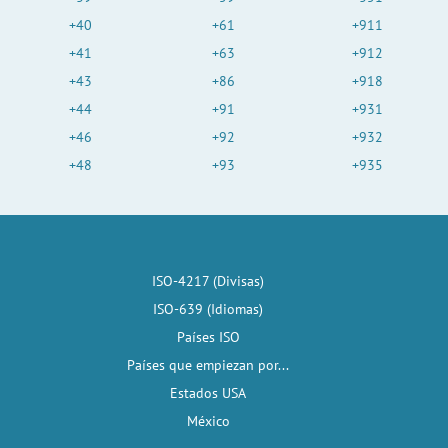
+40
+61
+911
+41
+63
+912
+43
+86
+918
+44
+91
+931
+46
+92
+932
+48
+93
+935
ISO-4217 (Divisas)
ISO-639 (Idiomas)
Países ISO
Países que empiezan por...
Estados USA
México