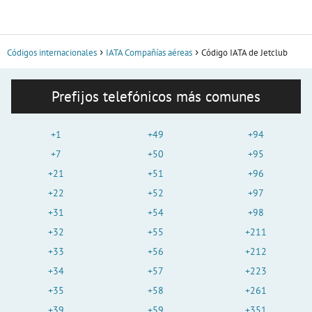
Códigos internacionales
IATA Compañías aéreas
Código IATA de Jetclub
Prefijos telefónicos más comunes
+1
+49
+94
+7
+50
+95
+21
+51
+96
+22
+52
+97
+31
+54
+98
+32
+55
+211
+33
+56
+212
+34
+57
+223
+35
+58
+261
+39
+59
+351