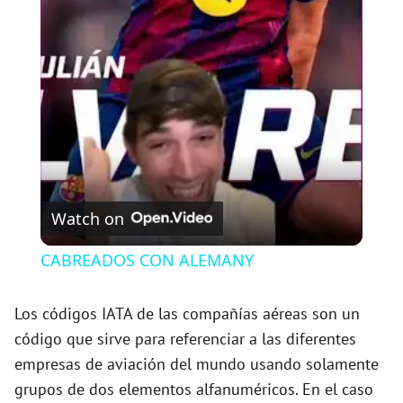
l
a
y
V
Watch on
i
CABREADOS CON ALEMANY
d
Los códigos IATA de las compañías aéreas son un
código que sirve para referenciar a las diferentes
e
empresas de aviación del mundo usando solamente
grupos de dos elementos alfanuméricos. En el caso