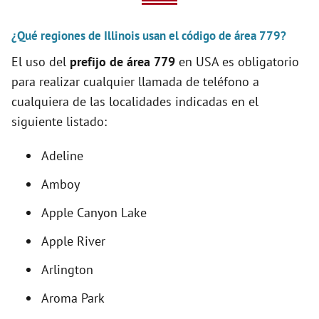
V
¿Qué regiones de Illinois usan el código de área 779?
i
El uso del
prefijo de área 779
en USA es obligatorio
para realizar cualquier llamada de teléfono a
d
cualquiera de las localidades indicadas en el
siguiente listado:
e
Adeline
o
Amboy
Apple Canyon Lake
Apple River
Arlington
Aroma Park