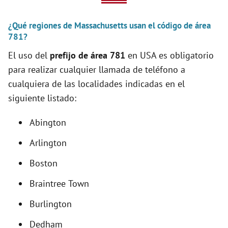
V
¿Qué regiones de Massachusetts usan el código de área
i
781?
El uso del
prefijo de área 781
en USA es obligatorio
d
para realizar cualquier llamada de teléfono a
cualquiera de las localidades indicadas en el
e
siguiente listado:
o
Abington
Arlington
Boston
Braintree Town
Burlington
Dedham