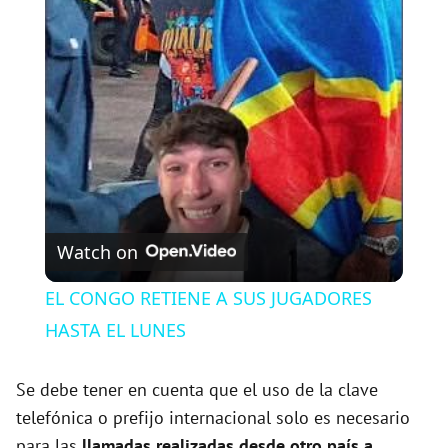
l
a
y
V
Watch on
i
EL CONGO RETIENE A SUS JUGADORES
HASTA EL LUNES
d
Se debe tener en cuenta que el uso de la clave
e
telefónica o prefijo internacional solo es necesario
para las
llamadas realizadas desde otro país a