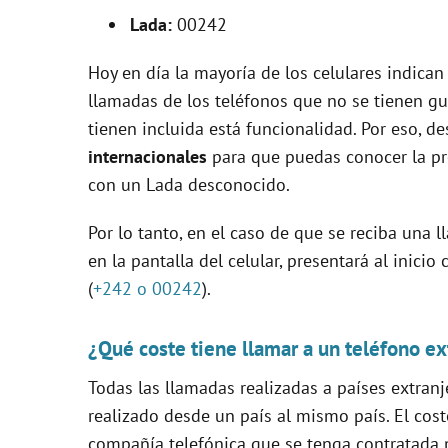
V
Lada:
00242
i
Hoy en día la mayoría de los celulares indican
llamadas de los teléfonos que no se tienen g
d
tienen incluida está funcionalidad. Por eso, d
internacionales
para que puedas conocer la p
e
con un Lada desconocido.
Por lo tanto, en el caso de que se reciba una
o
en la pantalla del celular, presentará al inic
(
+242 o 00242
).
¿Qué coste tiene llamar a un teléfono ex
Todas las llamadas realizadas a países extranj
realizado desde un país al mismo país. El cost
compañía telefónica que se tenga contratada pa