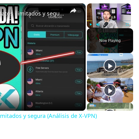
×
×
La mejor VPN gratuita de 2026: Datos ilimitados y segura (Análisis de X-VPN)
Play
Unmute
Fullscreen
Now Playing
imitados y segura (Análisis de X-VPN)