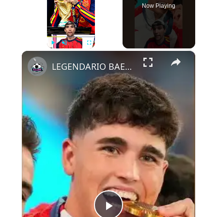
Now Playing
×
Play
Unmute
Fullscreen
LEGENDARIO BAENA