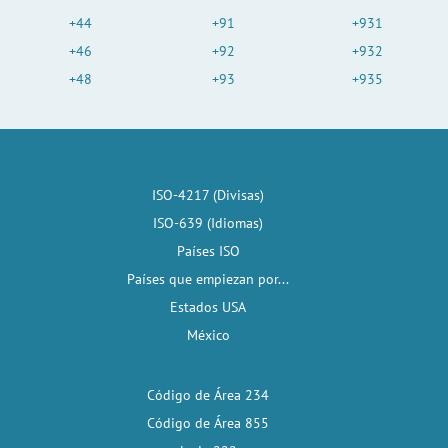
+44
+91
+931
+46
+92
+932
+48
+93
+935
ISO-4217 (Divisas)
ISO-639 (Idiomas)
Países ISO
Países que empiezan por...
Estados USA
México
Código de Área 234
Código de Área 855