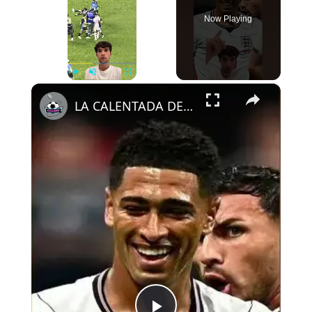
Now Playing
×
Play
Unmute
Fullscreen
LA CALENTADA DE BELLINGHAM