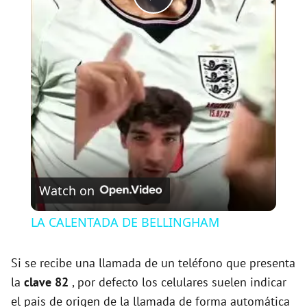
P
l
a
y
V
Watch on
i
LA CALENTADA DE BELLINGHAM
d
Si se recibe una llamada de un teléfono que presenta
la
clave 82
, por defecto los celulares suelen indicar
e
el pais de origen de la llamada de forma automática