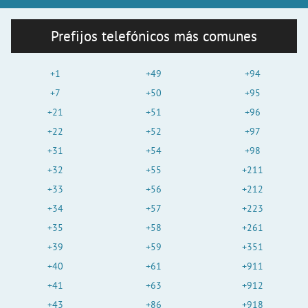
Prefijos telefónicos más comunes
+1
+49
+94
+7
+50
+95
+21
+51
+96
+22
+52
+97
+31
+54
+98
+32
+55
+211
+33
+56
+212
+34
+57
+223
+35
+58
+261
+39
+59
+351
+40
+61
+911
+41
+63
+912
+43
+86
+918