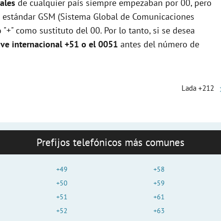
e
ales
de cualquier país siempre empezaban por 00, pero
 el estándar GSM (Sistema Global de Comunicaciones
"+" como sustituto del 00. Por lo tanto, si se desea
o
ave internacional +51 o el 0051
antes del número de
Lada +212
Prefijos telefónicos más comunes
+49
+58
+50
+59
+51
+61
+52
+63