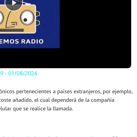
P
l
a
y
 - 01/08/2024
V
ónicos pertenecientes a paises extranjeros, por ejemplo,
 coste añadido, el cual dependerá de la compañía
i
lular que se realice la llamada.
d