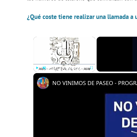
¿Qué coste tiene realizar una llamada a 
×
Play
Unmute
Fullscreen
NO VINIMOS DE PASEO - PROGRA