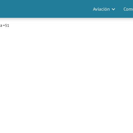
Aviación
Comu
a +51