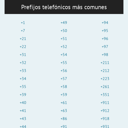
i
Prefijos telefónicos más comunes
d
+1
+49
+94
+7
+50
+95
+21
+51
+96
e
+22
+52
+97
+31
+54
+98
o
+32
+55
+211
+33
+56
+212
+34
+57
+223
+35
+58
+261
+39
+59
+351
+40
+61
+911
+41
+63
+912
+43
+86
+918
+44
+91
+931