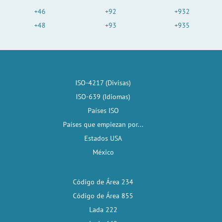
+46
+92
+932
+48
+93
+935
ISO-4217 (Divisas)
ISO-639 (Idiomas)
Países ISO
Países que empiezan por...
Estados USA
México
Código de Área 234
Código de Área 855
Lada 222