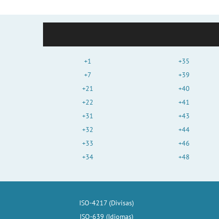
+1
+35
+7
+39
+21
+40
+22
+41
+31
+43
+32
+44
+33
+46
+34
+48
ISO-4217 (Divisas)
ISO-639 (Idiomas)