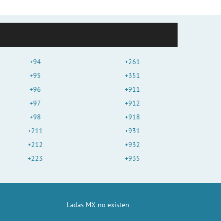
+94
+261
+95
+351
+96
+911
+97
+912
+98
+918
+211
+931
+212
+932
+223
+935
Ladas MX no existen