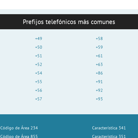
Prefijos telefónicos más comunes
+49
+58
+50
+59
+51
+61
+52
+63
+54
+86
+55
+91
+56
+92
+57
+93
Código de Área 234
Característica 341
Código de Área 855
Característica 351