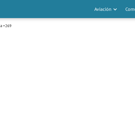
Aviación
Comu
a +269