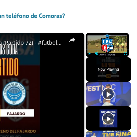
 un teléfono de Comoras?
×
×
Almendras de Párraga VS Fajardo (Partido 72) - #futboldebarrioscuba
Play
Unmute
Fullscreen
Now Playing