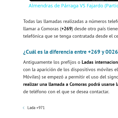
Almendras de Párraga VS Fajardo (Parti
y
Todas las llamadas realizadas a números telef
V
llamar a Comoras (
+269
) desde otro país tien
telefónica que se tenga contratada desde el ce
i
¿Cuál es la diferencia entre +269 y 002
d
Antiguamente los prefijos o
Ladas internacion
con la aparición de los dispositivos móviles
e
Móviles) se empezó a permitir el uso del signo 
realizar una llamada a Comoras podrá usarse l
o
de teléfono con el que se desea contactar.
Lada +971