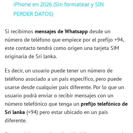
a
iPhone en 2026 (Sin formatear y SIN
PERDER DATOS)
y
Si recibimos
mensajes de Whatsapp
desde un
V
número de teléfono que empiece por el prefijo +94,
este contacto tendrá como origen una tarjeta SIM
originaria de Sri lanka.
i
Es decir, un usuario puede tener un número de
d
teléfono asociado a un país específico, pero puede
usarse desde cualquier pais diferente. Por lo que un
e
usuario podrá enviar o recibir mensajes con un
número telefónico que tenga un
prefijo telefónico de
o
Sri lanka
(+94) pero estar ubicado en un país
diferente.