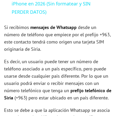
a
iPhone en 2026 (Sin formatear y SIN
PERDER DATOS)
y
Si recibimos
mensajes de Whatsapp
desde un
V
número de teléfono que empiece por el prefijo +963,
este contacto tendrá como origen una tarjeta SIM
originaria de Siria.
i
Es decir, un usuario puede tener un número de
d
teléfono asociado a un país específico, pero puede
usarse desde cualquier pais diferente. Por lo que un
e
usuario podrá enviar o recibir mensajes con un
número telefónico que tenga un
prefijo telefónico de
o
Siria
(+963) pero estar ubicado en un país diferente.
Esto se debe a que la aplicación Whatsapp se asocia