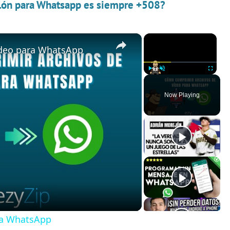
elón para Whatsapp es siempre +508?
×
×
deo para WhatsApp
Play
Unmute
Fullscreen
Now Playing
ra WhatsApp