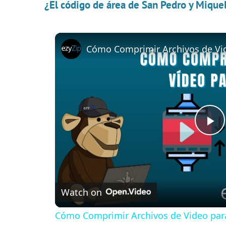
¿El código de área de San Pedro y Miqu
Cómo Comprimir Archivos de Vi
P
l
Watch on
a
Cómo Comprimir Archivos de Video pa
y