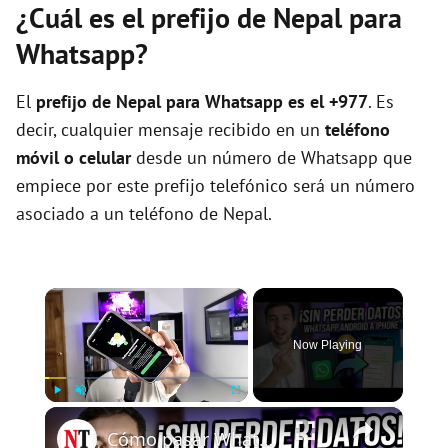
¿Cuál es el prefijo de Nepal para
Whatsapp?
El
prefijo de Nepal para Whatsapp es el +977
. Es
decir, cualquier mensaje recibido en un
teléfono
móvil o celular
desde un número de Whatsapp que
empiece por este prefijo telefónico será un número
asociado a un teléfono de Nepal.
×
Now Playing
×
Play
Unmute
Fullscreen
Cómo pasar WhatsApp de Android a iPhone en 2026 (Sin formatear y SIN PERDER DATOS)