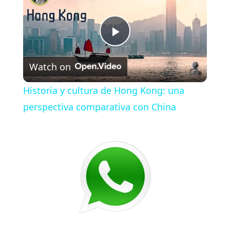
P
Watch on
l
Historia y cultura de Hong Kong: una
a
perspectiva comparativa con China
y
V
i