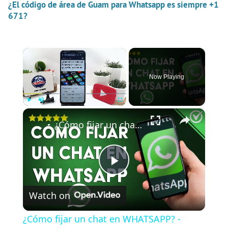
¿El código de área de Guam para Whatsapp es siempre +1
671?
×
Now Playing
×
Play
Unmute
Fullscreen
¿Cómo fijar un chat en WHATSAPP? - Tutorial para iPhone y Android
P
Watch on
l
¿Cómo fijar un chat en WHATSAPP? -