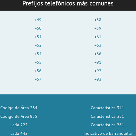
Prefijos telefónicos más comunes
+49
+58
+50
+59
+51
+61
+52
+63
+54
+86
+55
+91
+56
+92
+57
+93
Código de Área 234
Característica 341
Código de Área 855
Característica 351
Lada 222
Característica 261
Lada 442
Indicativo de Barranquilla