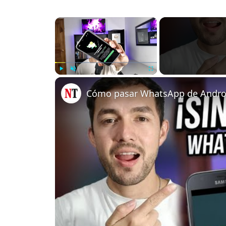
×
Play
Unmute
Fullscreen