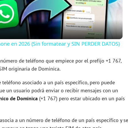
l
a
y
one en 2026 (Sin formatear y SIN PERDER DATOS)
V
número de teléfono que empiece por el prefijo +1 767,
SIM originaria de Dominica.
i
 teléfono asociado a un país específico, pero puede
d
que un usuario podrá enviar o recibir mensajes con un
ónico de Dominica
(+1 767) pero estar ubicado en un país
e
asocia a un número de teléfono de un país específico y s
o