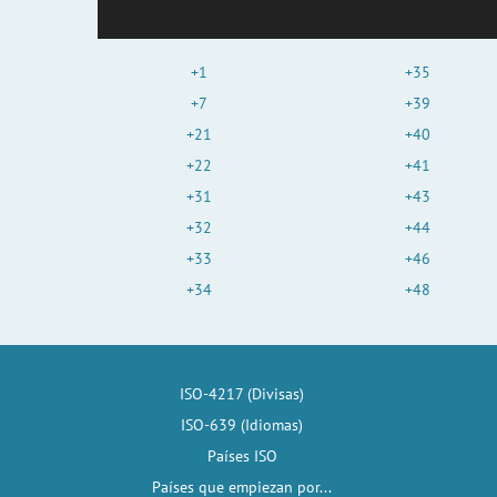
+1
+35
+7
+39
+21
+40
+22
+41
+31
+43
+32
+44
+33
+46
+34
+48
ISO-4217 (Divisas)
ISO-639 (Idiomas)
Países ISO
Países que empiezan por...