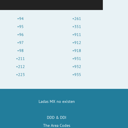
+94
+261
+95
+351
+96
+911
+97
+912
+98
+918
+211
+931
+212
+932
+223
+935
Ladas MX no existen
DDD & DDI
The Area Codes