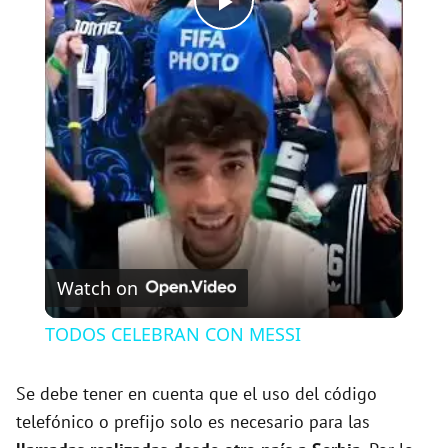
P
l
a
y
V
Watch on
i
TODOS CELEBRAN CON MESSI
d
Se debe tener en cuenta que el uso del código
telefónico o prefijo solo es necesario para las