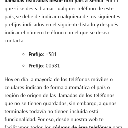
e
llamadas realizadas desde otro país a Serbia
. Por lo
que si se desea llamar cualquier teléfono de este
o
país, se debe de indicar cualquiera de los siguientes
prefijos indicados en el siguiente listado y después
indicar el número teléfono con el que se desea
contactar.
Prefijo:
+381
Prefijo:
00381
Hoy en día la mayoría de los teléfonos móviles o
celulares indican de forma automática el país o
región de origen de las llamadas de los teléfonos
que no se tienen guardados, sin embargo, algunos
terminales todavía no tienen incluida está
funcionalidad. Por eso, desde nuestra web te
facilitamos todos los
códigos de área telefónica
para