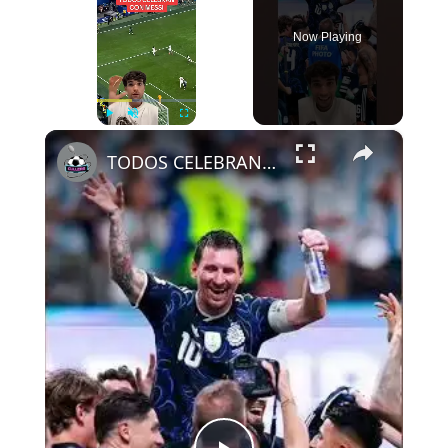
Now Playing
×
Play
Unmute
Fullscreen
TODOS CELEBRAN CON MESSI