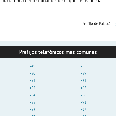
ra la linea del terminal desde el que se realice la
Prefijo de Pakistán
Prefijos telefónicos más comunes
+49
+58
+50
+59
+51
+61
+52
+63
+54
+86
+55
+91
+56
+92