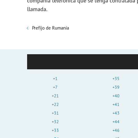
compañía telefónica que se tenga contratada pa
llamada.
Prefijo de Rumanía
+1
+35
+7
+39
+21
+40
+22
+41
+31
+43
+32
+44
+33
+46