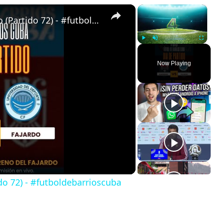
×
×
Almendras de Párraga VS Fajardo (Partido 72) - #futboldebarrioscuba
Play
Unmute
Fullscreen
Now Playing
do 72) - #futboldebarrioscuba