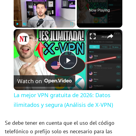
Now Playing
×
Play
Unmute
Fullscreen
La mejor VPN gratuita de 2026: Datos ilimitados y segura (Análisis de X-VPN)
P
Watch on
l
La mejor VPN gratuita de 2026: Datos
a
ilimitados y segura (Análisis de X-VPN)
y
Se debe tener en cuenta que el uso del código
telefónico o prefijo solo es necesario para las