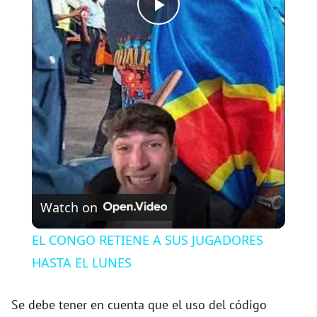
P
l
a
y
V
Watch on
i
EL CONGO RETIENE A SUS JUGADORES
HASTA EL LUNES
d
Se debe tener en cuenta que el uso del código