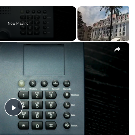
Now Playing
×
P
l