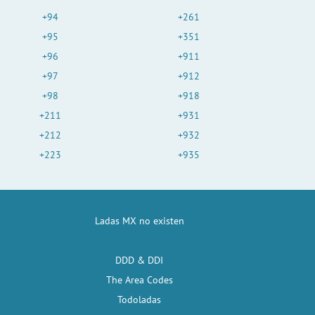
+94
+261
+95
+351
+96
+911
+97
+912
+98
+918
+211
+931
+212
+932
+223
+935
Ladas MX no existen
DDD & DDI
The Area Codes
Todoladas