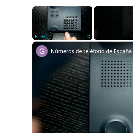
×
Play
Unmute
Fullscreen
Números de teléfono de España