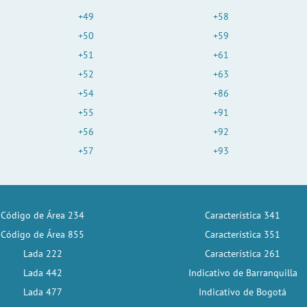
+49
+58
+50
+59
+51
+61
+52
+63
+54
+86
+55
+91
+56
+92
+57
+93
Código de Área 234
Característica 341
Código de Área 855
Característica 351
Lada 222
Característica 261
Lada 442
Indicativo de Barranquilla
Lada 477
Indicativo de Bogotá