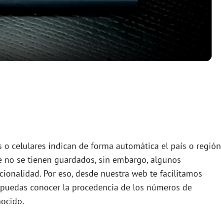
a
y
V
i
d
s o celulares indican de forma automática el país o región
e no se tienen guardados, sin embargo, algunos
cionalidad. Por eso, desde nuestra web te facilitamos
e
puedas conocer la procedencia de los números de
ocido.
o