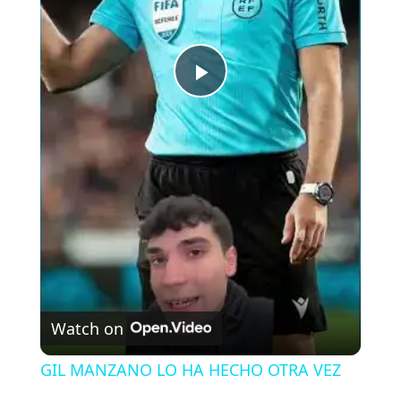
P
l
a
y
V
Watch on
i
GIL MANZANO LO HA HECHO OTRA VEZ