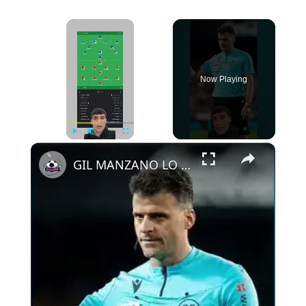
×
Now Playing
×
Play
Unmute
Fullscreen
GIL MANZANO LO HA HECHO OTRA VEZ