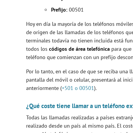
V
Prefijo:
00501
i
Hoy en día la mayoría de los teléfonos móvile
de origen de las llamadas de los teléfonos qu
d
terminales todavía no tienen incluida está fun
todos los
códigos de área telefónica
para que 
e
teléfono que comienzan con un prefijo descon
Por lo tanto, en el caso de que se reciba una 
o
pantalla del móvil o celular, presentará al in
anteriormente (
+501 o 00501
).
¿Qué coste tiene llamar a un teléfono ex
Todas las llamadas realizadas a países extranj
realizado desde un país al mismo país. El cost