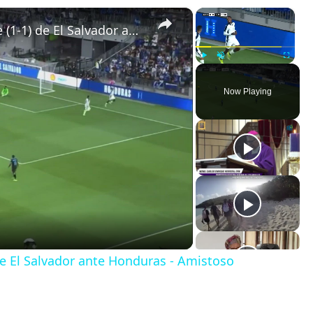
×
×
El gol de Brayan Gil en el empate (1-1) de El Salvador ante Honduras - Amistoso
Play
Unmute
Fullscreen
Now Playing
 de El Salvador ante Honduras - Amistoso