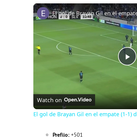
P
l
Watch on
a
El gol de Brayan Gil en el empate (1-1)
y
Prefijo:
+501