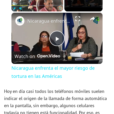
×
Play
Unmute
Fullscreen
Nicaragua enfrenta el mayor riesgo de tortura en las Américas
P
Watch on
l
Nicaragua enfrenta el mayor riesgo de
a
tortura en las Américas
y
Hoy en día casi todos los teléfonos móviles suelen
indicar el origen de la llamada de forma automática
en la pantalla, sin embargo, algunos celulares
V
todavía no tienen está funcionalidad. Por eso, es