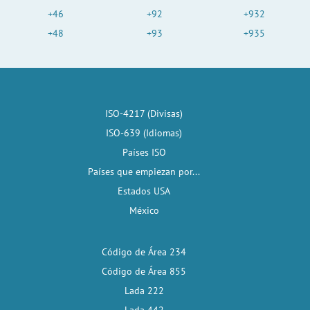
+46
+92
+932
+48
+93
+935
ISO-4217 (Divisas)
ISO-639 (Idiomas)
Países ISO
Países que empiezan por...
Estados USA
México
Código de Área 234
Código de Área 855
Lada 222