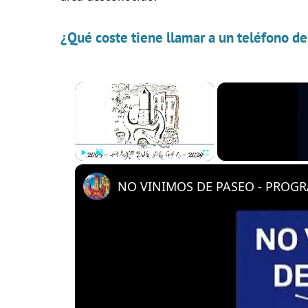
¿Qué coste tiene llamar a un teléfono d
×
Play
Unmute
Fullscreen
NO VINIMOS DE PASEO - PROGRA