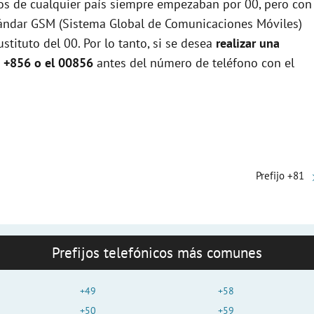
e
jos de cualquier país siempre empezaban por 00, pero con
stándar GSM (Sistema Global de Comunicaciones Móviles)
stituto del 00. Por lo tanto, si se desea
realizar una
o
a +856 o el 00856
antes del número de teléfono con el
Prefijo +81
Prefijos telefónicos más comunes
+49
+58
+50
+59