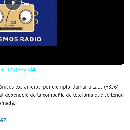
P
l
a
y
 - 01/08/2024
V
ónicos extranjeros, por ejemplo, llamar a Laos (+856)
ual dependerá de la compañía de telefonía que se tenga
i
lamada.
d
56?