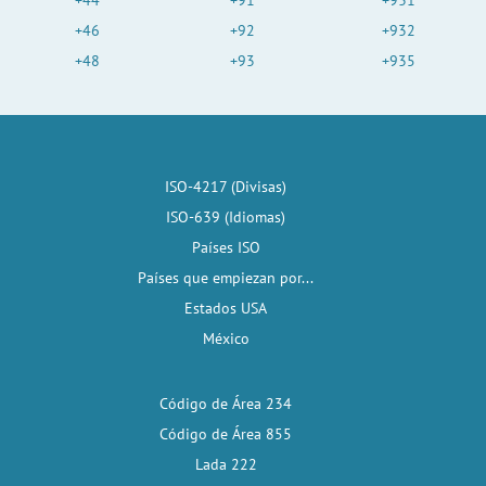
+44
+91
+931
+46
+92
+932
+48
+93
+935
ISO-4217 (Divisas)
ISO-639 (Idiomas)
Países ISO
Países que empiezan por...
Estados USA
México
Código de Área 234
Código de Área 855
Lada 222