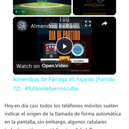
×
Play
Unmute
Fullscreen
Almendras de Párraga VS Fajardo (Partido 72) - #futboldebarrioscuba
P
Watch on
l
Almendras de Párraga VS Fajardo (Partido
a
72) - #futboldebarrioscuba
y
Hoy en día casi todos los teléfonos móviles suelen
indicar el origen de la llamada de forma automática
en la pantalla, sin embargo, algunos celulares
V