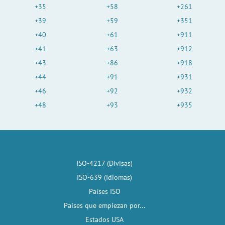
+35
+58
+261
+39
+59
+351
+40
+61
+911
+41
+63
+912
+43
+86
+918
+44
+91
+931
+46
+92
+932
+48
+93
+935
ISO-4217 (Divisas)
ISO-639 (Idiomas)
Países ISO
Países que empiezan por...
Estados USA