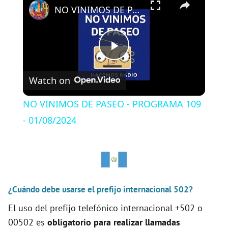
NO VINIMOS DE PASEO - PROGRAMA 109 - 01/08/2024
P
Watch on
l
NO VINIMOS DE PASEO - PROGRAMA 109
a
- 01/08/2024
y
V
¿Cuándo debe usarse el prefijo internacional 502?
El uso del prefijo telefónico internacional +502 o
i
00502 es
obligatorio para realizar llamadas