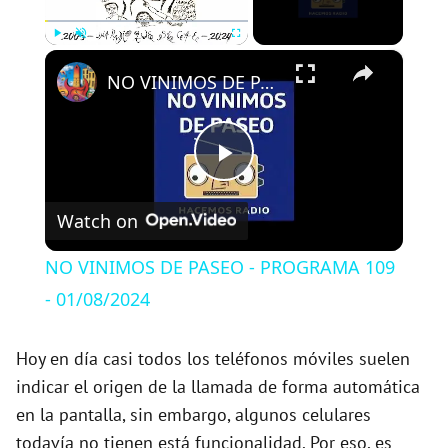
×
Play
Unmute
Fullscreen
NO VINIMOS DE PASEO - PROGRAMA 109 - 01/08/2024
P
Watch on
l
NO VINIMOS DE PASEO - PROGRAMA 109
a
- 01/08/2024
y
Hoy en día casi todos los teléfonos móviles suelen
indicar el origen de la llamada de forma automática
en la pantalla, sin embargo, algunos celulares
V
todavía no tienen está funcionalidad. Por eso, es