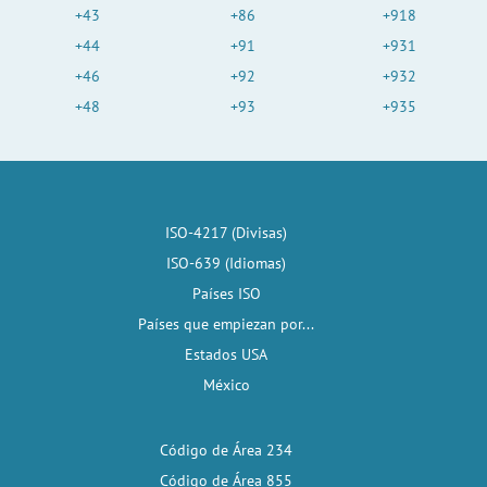
+43
+86
+918
+44
+91
+931
+46
+92
+932
+48
+93
+935
ISO-4217 (Divisas)
ISO-639 (Idiomas)
Países ISO
Países que empiezan por...
Estados USA
México
Código de Área 234
Código de Área 855