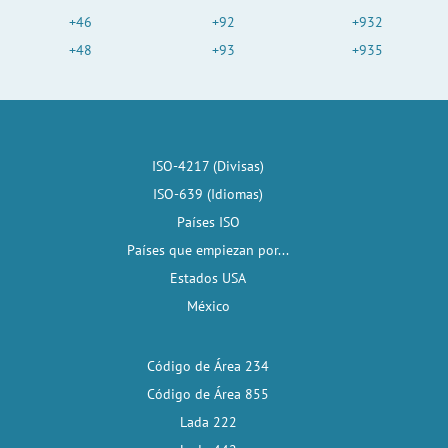
+46
+92
+932
+48
+93
+935
ISO-4217 (Divisas)
ISO-639 (Idiomas)
Países ISO
Países que empiezan por...
Estados USA
México
Código de Área 234
Código de Área 855
Lada 222