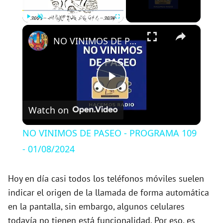
×
Play
Unmute
Fullscreen
NO VINIMOS DE PASEO - PROGRAMA 109 - 01/08/2024
P
Watch on
l
NO VINIMOS DE PASEO - PROGRAMA 109
a
- 01/08/2024
y
Hoy en día casi todos los teléfonos móviles suelen
indicar el origen de la llamada de forma automática
en la pantalla, sin embargo, algunos celulares
V
todavía no tienen está funcionalidad. Por eso, es