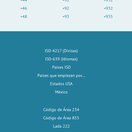
+44
+91
+931
+46
+92
+932
+48
+93
+935
ISO-4217 (Divisas)
ISO-639 (Idiomas)
Países ISO
Países que empiezan por...
Estados USA
México
Código de Área 234
Código de Área 855
Lada 222