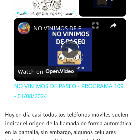
×
Play
Unmute
Fullscreen
NO VINIMOS DE PASEO - PROGRAMA 109 - 01/08/2024
P
Watch on
l
NO VINIMOS DE PASEO - PROGRAMA 109
a
- 01/08/2024
y
Hoy en día casi todos los teléfonos móviles suelen
indicar el origen de la llamada de forma automática
en la pantalla, sin embargo, algunos celulares
V