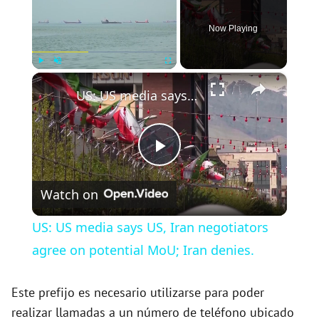
Now Playing
×
Play
Unmute
Fullscreen
US: US media says US, Iran negotiators agree on potential MoU; Iran denies.
P
Watch on
l
US: US media says US, Iran negotiators
a
agree on potential MoU; Iran denies.
y
Este prefijo es necesario utilizarse para poder
realizar llamadas a un número de teléfono ubicado