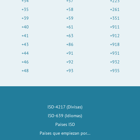
+34
+57
+223
+35
+58
+261
+39
+59
+351
+40
+61
+911
+41
+63
+912
+43
+86
+918
+44
+91
+931
+46
+92
+932
+48
+93
+935
ISO-4217 (Divisas)
ISO-639 (Idiomas)
Países ISO
Países que empiezan por...