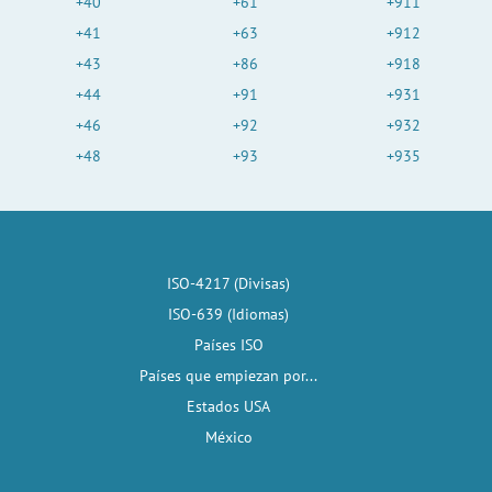
+40
+61
+911
+41
+63
+912
+43
+86
+918
+44
+91
+931
+46
+92
+932
+48
+93
+935
ISO-4217 (Divisas)
ISO-639 (Idiomas)
Países ISO
Países que empiezan por...
Estados USA
México