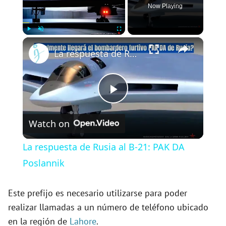
Now Playing
×
Play
Unmute
Fullscreen
La respuesta de Rusia al B-21: PAK DA Poslannik
P
Watch on
l
La respuesta de Rusia al B-21: PAK DA
a
Poslannik
y
Este prefijo es necesario utilizarse para poder
realizar llamadas a un número de teléfono ubicado
en la región de
Lahore
.
V