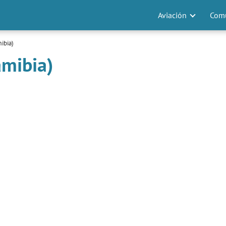
Aviación
Comu
mibia)
amibia)