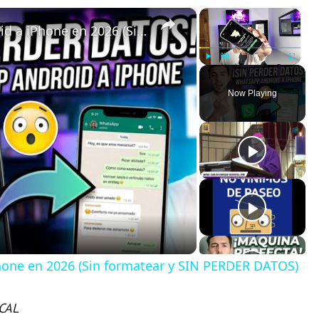
×
×
Cómo pasar WhatsApp de Android a iPhone en 2026 (Sin formatear y SIN PERDER DATOS)
Play
Unmute
Fullscreen
Now Playing
one en 2026 (Sin formatear y SIN PERDER DATOS)
CAL