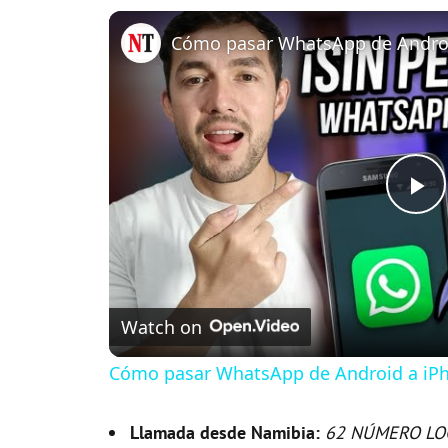
P
l
Watch on
a
Cómo pasar WhatsApp de Android a iPh
y
Llamada desde Namibia:
62 NÚMERO LO