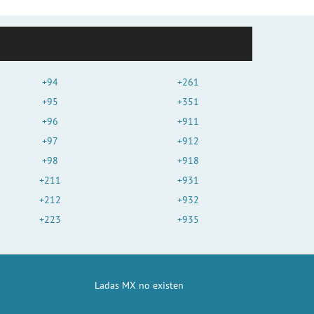
+94
+261
+95
+351
+96
+911
+97
+912
+98
+918
+211
+931
+212
+932
+223
+935
Ladas MX no existen