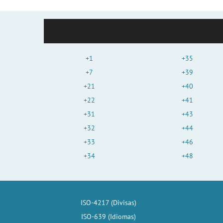
+1
+35
+7
+39
+21
+40
+22
+41
+31
+43
+32
+44
+33
+46
+34
+48
ISO-4217 (Divisas)
ISO-639 (Idiomas)