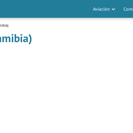
Aviación
Comu
mibia)
amibia)