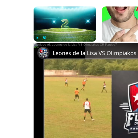
×
Now Playing
Play
Unmute
Fullscreen
Leones de la Lisa VS Olimpiakos