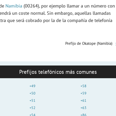
 de
Namibia
(00264), por ejemplo llamar a un número con
tendrá un coste normal. Sin embargo, aquellas llamadas
xtra que será cobrado por la de la compañía de telefonía
Prefijo de Okatope (Namibia)
Prefijos telefónicos más comunes
+49
+58
+50
+59
+51
+61
+52
+63
+54
+86