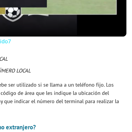
a
y
tido7
V
CAL
i
ÚMERO LOCAL
be ser utilizado si se llama a un teléfono fijo. Los
d
 código de área que les indique la ubicación del
y que indicar el número del terminal para realizar la
e
o
no extranjero?