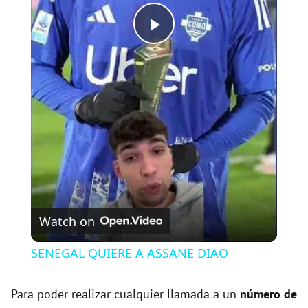
P
l
a
y
V
Watch on
i
SENEGAL QUIERE A ASSANE DIAO
d
Para poder realizar cualquier llamada a un
número de