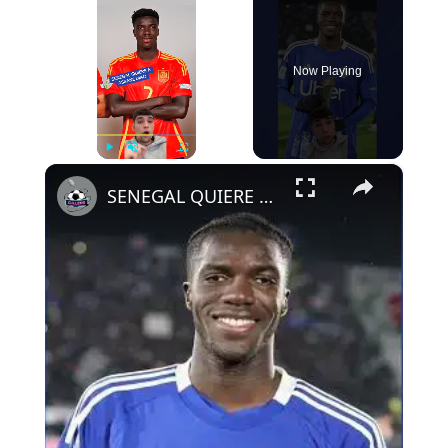
Now Playing
×
Play
Unmute
Fullscreen
SENEGAL QUIERE A ASSANE DIAO