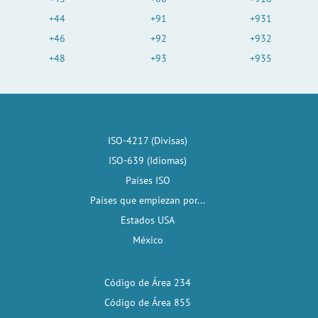
+44
+91
+931
+46
+92
+932
+48
+93
+935
ISO-4217 (Divisas)
ISO-639 (Idiomas)
Países ISO
Países que empiezan por...
Estados USA
México
Código de Área 234
Código de Área 855