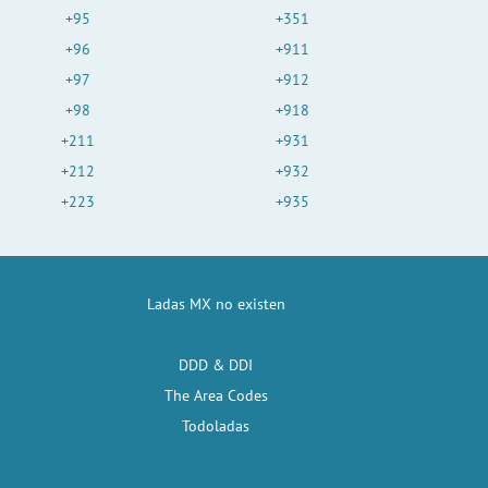
+95
+351
+96
+911
+97
+912
+98
+918
+211
+931
+212
+932
+223
+935
Ladas MX no existen
DDD & DDI
The Area Codes
Todoladas