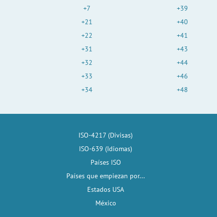
+7
+39
+21
+40
+22
+41
+31
+43
+32
+44
+33
+46
+34
+48
ISO-4217 (Divisas)
ISO-639 (Idiomas)
Países ISO
Países que empiezan por...
Estados USA
México