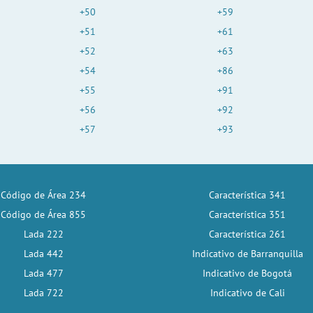
+50
+59
+51
+61
+52
+63
+54
+86
+55
+91
+56
+92
+57
+93
Código de Área 234
Característica 341
Código de Área 855
Característica 351
Lada 222
Característica 261
Lada 442
Indicativo de Barranquilla
Lada 477
Indicativo de Bogotá
Lada 722
Indicativo de Cali