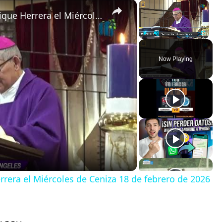
×
×
Homilía de monseñor Carlos Enrique Herrera el Miércoles de Ceniza 18 de febrero de 2026 en Guatemala
Play
Unmute
Fullscreen
Now Playing
rera el Miércoles de Ceniza 18 de febrero de 2026