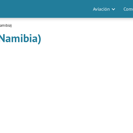
Aviación
Comu
amibia)
(Namibia)