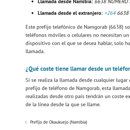
Llamada desde Namibia:
6638 NÚMERO 
Llamada desde el extranjero:
+264
6638
i
Este prefijo telefónico de Namgorab (6638) solo
d
teléfonos móviles o celulares no necesitan un
dispositivo con el que se desea hablar, solo ha
e
llamada.
o
¿Qué coste tiene llamar desde un teléfo
Si se realiza la llamada desde cualquier lugar
prefijo de teléfono de Namgorab, esta llamad
realizadas desde otro país tendrán un coste e
de la línea desde la que se llame.
Prefijo de Okaukuejo (Namibia)