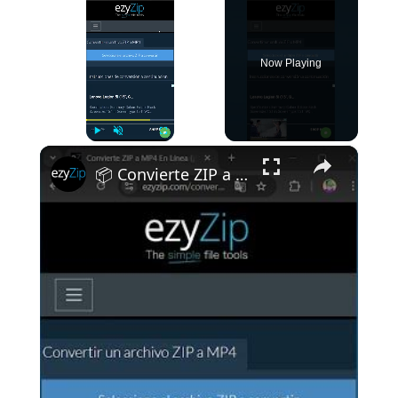
Now Playing
×
Play
Unmute
Fullscreen
📦 Convierte ZIP a MP4 en Tu Navegador | No Requiere Instalación De Software