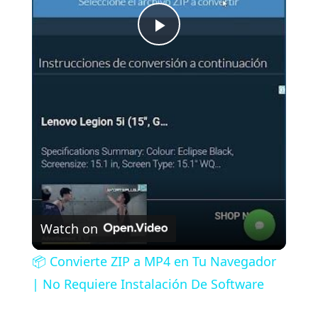
P
l
a
y
V
Watch on
i
📦 Convierte ZIP a MP4 en Tu Navegador
| No Requiere Instalación De Software
d