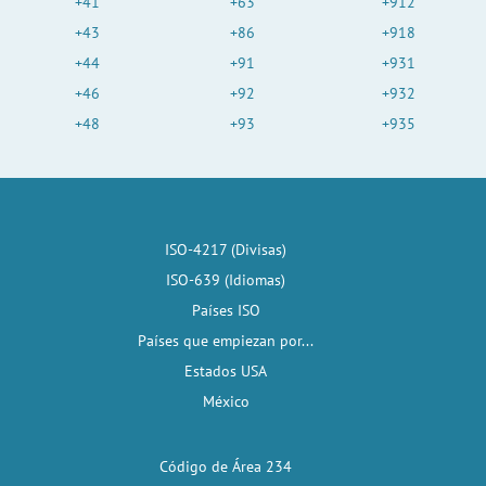
+41
+63
+912
+43
+86
+918
+44
+91
+931
+46
+92
+932
+48
+93
+935
ISO-4217 (Divisas)
ISO-639 (Idiomas)
Países ISO
Países que empiezan por...
Estados USA
México
Código de Área 234