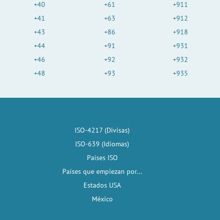
+40
+61
+911
+41
+63
+912
+43
+86
+918
+44
+91
+931
+46
+92
+932
+48
+93
+935
ISO-4217 (Divisas)
ISO-639 (Idiomas)
Países ISO
Países que empiezan por...
Estados USA
México