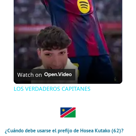
l
a
y
V
Watch on
i
LOS VERDADEROS CAPITANES
d
e
¿Cuándo debe usarse el prefijo de Hosea Kutako (62)?