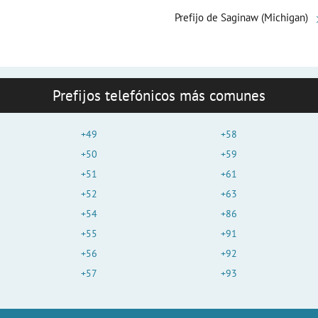
Prefijo de Saginaw (Michigan)
Prefijos telefónicos más comunes
+49
+58
+50
+59
+51
+61
+52
+63
+54
+86
+55
+91
+56
+92
+57
+93