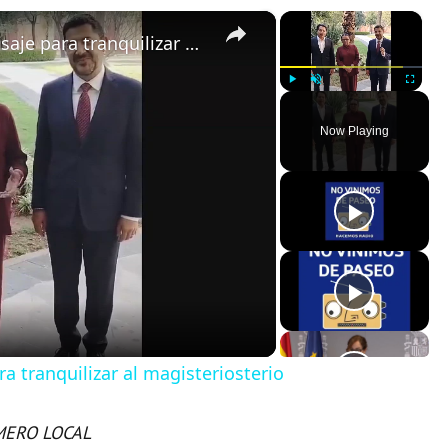
×
×
SEGOB, ISSSTE y SEP lanzan mensaje para tranquilizar al magisteriosterio
Play
Unmute
Fullscreen
Now Playing
 tranquilizar al magisteriosterio
ERO LOCAL