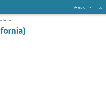
Aviación
Comu
alifornia)
ifornia)