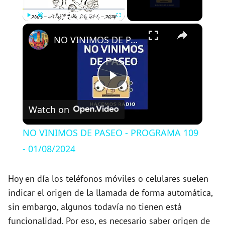
×
Play
Unmute
Fullscreen
NO VINIMOS DE PASEO - PROGRAMA 109 - 01/08/2024
P
Watch on
l
NO VINIMOS DE PASEO - PROGRAMA 109
a
- 01/08/2024
y
Hoy en día los teléfonos móviles o celulares suelen
indicar el origen de la llamada de forma automática,
sin embargo, algunos todavía no tienen está
V
funcionalidad. Por eso, es necesario saber origen de