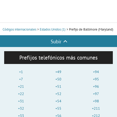
Códigos internacionales
Estados Unidos (1)
Prefijo de Baltimore (Maryland)
Subir
Prefijos telefónicos más comunes
+1
+49
+94
+7
+50
+95
+21
+51
+96
+22
+52
+97
+31
+54
+98
+32
+55
+211
+33
+56
+212