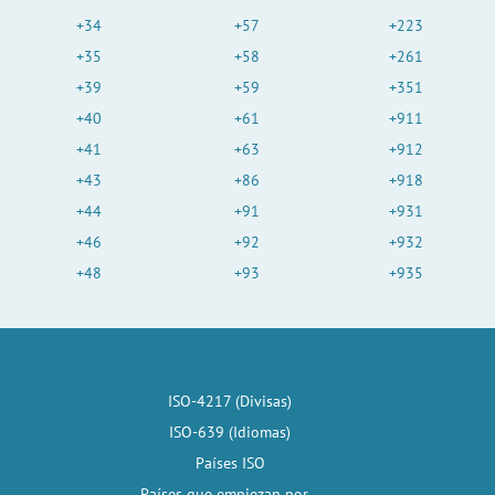
+34
+57
+223
+35
+58
+261
+39
+59
+351
+40
+61
+911
+41
+63
+912
+43
+86
+918
+44
+91
+931
+46
+92
+932
+48
+93
+935
ISO-4217 (Divisas)
ISO-639 (Idiomas)
Países ISO
Países que empiezan por...