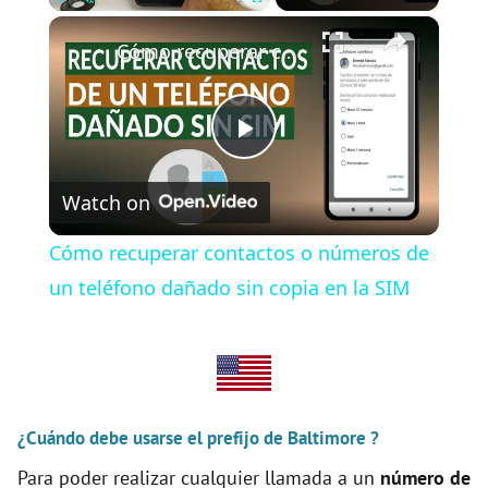
×
Play
Unmute
Fullscreen
Cómo recuperar contactos o números de un teléfono dañado sin copia en la SIM
P
Watch on
l
Cómo recuperar contactos o números de
a
un teléfono dañado sin copia en la SIM
y
V
¿Cuándo debe usarse el prefijo de Baltimore ?
Para poder realizar cualquier llamada a un
número de
i