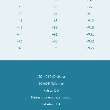
+35
+58
+261
+39
+59
+351
+40
+61
+911
+41
+63
+912
+43
+86
+918
+44
+91
+931
+46
+92
+932
+48
+93
+935
ISO-4217 (Divisas)
ISO-639 (Idiomas)
Países ISO
Países que empiezan por...
Estados USA