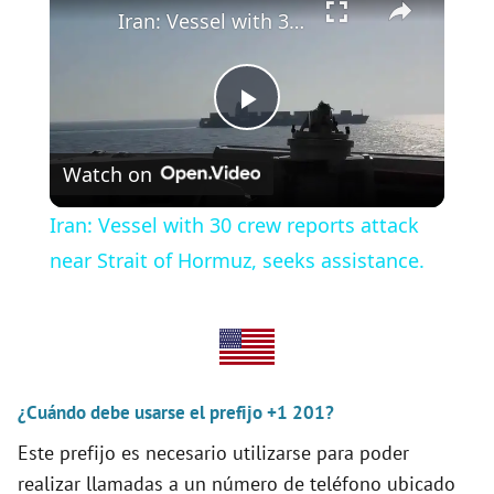
Iran: Vessel with 30 crew reports attack near Strait of Hormuz, seeks assistance.
P
Watch on
l
Iran: Vessel with 30 crew reports attack
a
near Strait of Hormuz, seeks assistance.
y
V
¿Cuándo debe usarse el prefijo +1 201?
Este prefijo es necesario utilizarse para poder
i
realizar llamadas a un número de teléfono ubicado