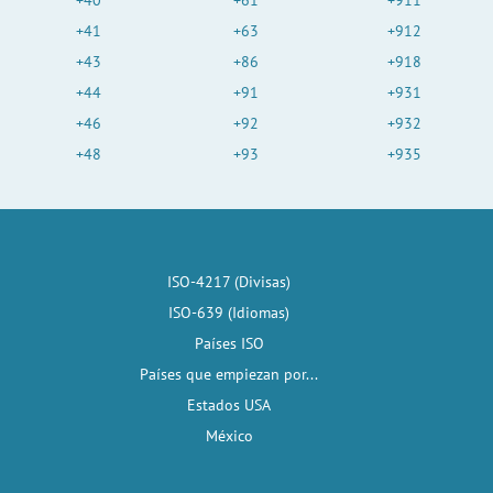
+40
+61
+911
+41
+63
+912
+43
+86
+918
+44
+91
+931
+46
+92
+932
+48
+93
+935
ISO-4217 (Divisas)
ISO-639 (Idiomas)
Países ISO
Países que empiezan por...
Estados USA
México