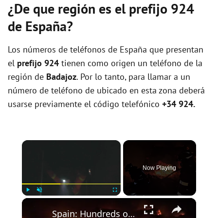
¿De que región es el prefijo 924
de España?
Los números de teléfonos de España que presentan
el
prefijo 924
tienen como origen un teléfono de la
región de
Badajoz
. Por lo tanto, para llamar a un
número de teléfono de ubicado en esta zona deberá
usarse previamente el código telefónico
+34 924.
×
Now Playing
×
Play
Unmute
Fullscreen
Spain: Hundreds of firefighters battle wildfires near Spanish capital (2).