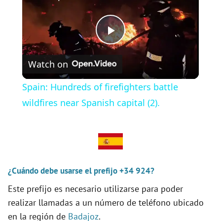
P
Watch on
l
Spain: Hundreds of firefighters battle
a
wildfires near Spanish capital (2).
y
V
¿Cuándo debe usarse el prefijo +34 924?
Este prefijo es necesario utilizarse para poder
i
realizar llamadas a un número de teléfono ubicado
en la región de
Badajoz
.