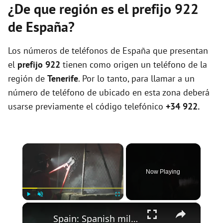
¿De que región es el prefijo 922
de España?
Los números de teléfonos de España que presentan
el
prefijo 922
tienen como origen un teléfono de la
región de
Tenerife
. Por lo tanto, para llamar a un
número de teléfono de ubicado en esta zona deberá
usarse previamente el código telefónico
+34 922.
×
Now Playing
×
Play
Unmute
Fullscreen
Spain: Spanish military crews fight wildfire overnight in Sierra Oeste region.