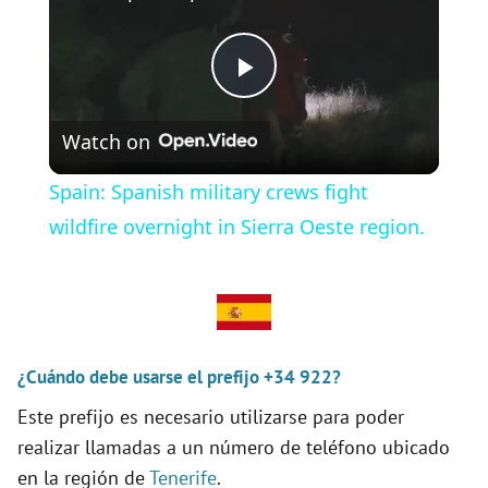
P
Watch on
l
Spain: Spanish military crews fight
a
wildfire overnight in Sierra Oeste region.
y
V
¿Cuándo debe usarse el prefijo +34 922?
Este prefijo es necesario utilizarse para poder
i
realizar llamadas a un número de teléfono ubicado
en la región de
Tenerife
.