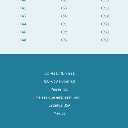
+40
+61
+911
+41
+63
+912
+43
+86
+918
+44
+91
+931
+46
+92
+932
+48
+93
+935
ISO-4217 (Divisas)
ISO-639 (Idiomas)
Países ISO
Países que empiezan por...
Estados USA
México