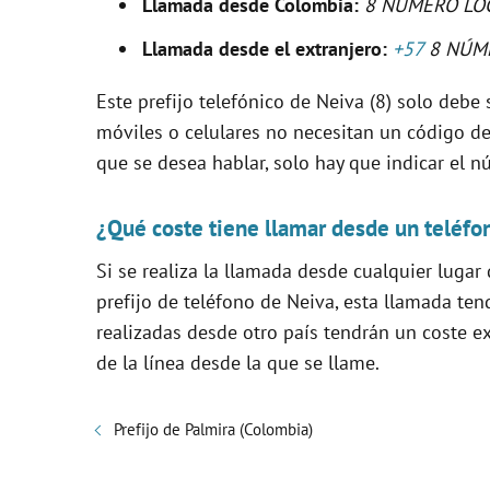
Llamada desde Colombia:
8 NÚMERO LO
Llamada desde el extranjero:
+57
8 NÚM
i
Este prefijo telefónico de Neiva (8) solo debe s
d
móviles o celulares no necesitan un código de 
que se desea hablar, solo hay que indicar el n
e
¿Qué coste tiene llamar desde un teléfo
o
Si se realiza la llamada desde cualquier lugar
prefijo de teléfono de Neiva, esta llamada te
realizadas desde otro país tendrán un coste e
de la línea desde la que se llame.
Prefijo de Palmira (Colombia)