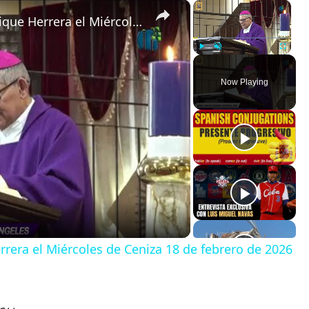
×
×
Homilía de monseñor Carlos Enrique Herrera el Miércoles de Ceniza 18 de febrero de 2026 en Guatemala
Play
Unmute
Fullscreen
Now Playing
rera el Miércoles de Ceniza 18 de febrero de 2026