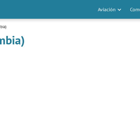
Aviación
Comu
bia)
mbia)