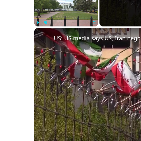
Play
Unmute
Fullscreen