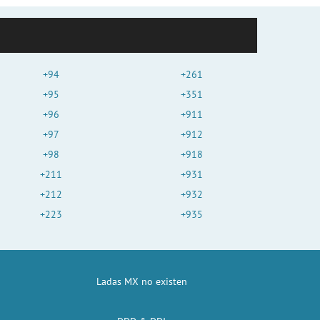
+94
+261
+95
+351
+96
+911
+97
+912
+98
+918
+211
+931
+212
+932
+223
+935
Ladas MX no existen