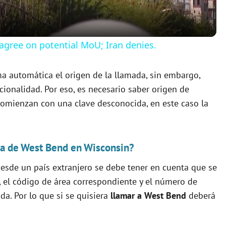
a
y
agree on potential MoU; Iran denies.
V
ma automática el origen de la llamada, sin embargo,
ionalidad. Por eso, es necesario saber origen de
i
omienzan con una clave desconocida, en este caso la
d
da de West Bend en Wisconsin?
e
esde un país extranjero se debe tener en cuenta que se
), el código de área correspondiente y el número de
o
ada. Por lo que si se quisiera
llamar a West Bend
deberá