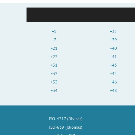
+1
+35
+7
+39
+21
+40
+22
+41
+31
+43
+32
+44
+33
+46
+34
+48
ISO-4217 (Divisas)
ISO-639 (Idiomas)