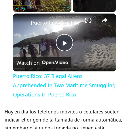
×
Play
Unmute
Fullscreen
Puerto Rico: 37 Illegal Aliens Apprehended In Two Maritime Smuggling Operations In Puerto Rico.
P
Watch on
l
Puerto Rico: 37 Illegal Aliens
a
Apprehended In Two Maritime Smuggling
Operations In Puerto Rico.
y
Hoy en día los teléfonos móviles o celulares suelen
V
indicar el origen de la llamada de forma automática,
sin embargo, algunos todavía no tienen está