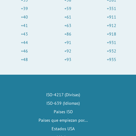
+35
+58
+261
+39
+59
+351
+40
+61
+911
+41
+63
+912
+43
+86
+918
+44
+91
+931
+46
+92
+932
+48
+93
+935
ISO-4217 (Divisas)
ISO-639 (Idiomas)
Países ISO
Países que empiezan por...
Estados USA