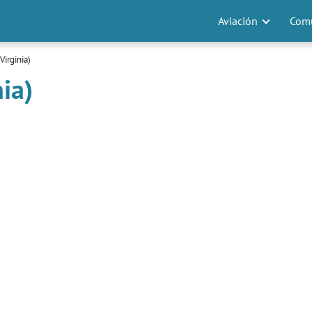
Aviación
Comu
Virginia)
ia)