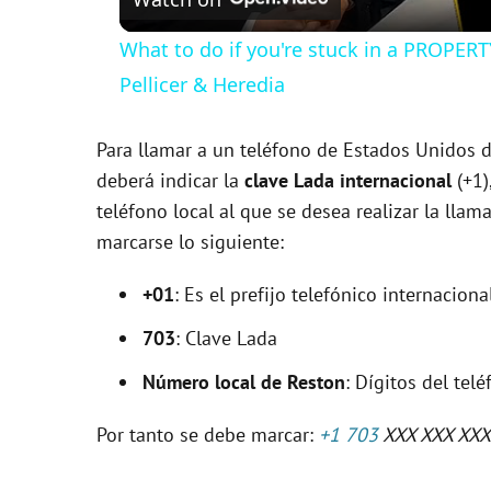
a
What to do if you're stuck in a PROPE
y
Pellicer & Heredia
V
Para llamar a un teléfono de Estados Unidos d
deberá indicar la
clave Lada internacional
(+1
i
teléfono local al que se desea realizar la llam
marcarse lo siguiente:
d
+01
: Es el prefijo telefónico internacio
e
703
: Clave Lada
Número local de Reston
: Dígitos del tel
o
Por tanto se debe marcar:
+1 703
XXX XXX XXX