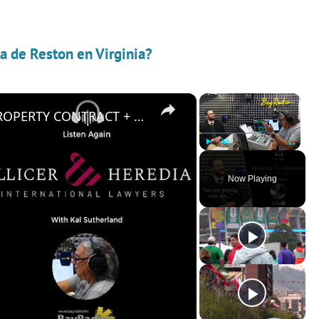
a de Reston en Virginia?
×
×
What to do if you're stuck in a PROPERTY CONTRACT + Latest on the GOLDEN VISA | Pellicer & Heredia
Play
Unmute
Fullscreen
Now Playing