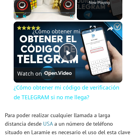
Now Playing
×
Play
Unmute
Fullscreen
¿Cómo obtener mi código de verificación de TELEGRAM si no me llega?
P
Watch on
l
¿Cómo obtener mi código de verificación
a
de TELEGRAM si no me llega?
y
Para poder realizar cualquier llamada a larga
distancia desde
USA
a un número de teléfono
situado en Laramie es necesario el uso del esta clave
V