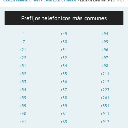
Códigos internacionales
Ladas Estados Unidos
Lada de Laramie (Wyoming)
Prefijos telefónicos más comunes
+1
+49
+94
+7
+50
+95
+21
+51
+96
+22
+52
+97
+31
+54
+98
+32
+55
+211
+33
+56
+212
+34
+57
+223
+35
+58
+261
+39
+59
+351
+40
+61
+911
+41
+63
+912