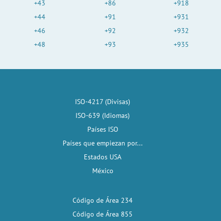
+43
+86
+918
+44
+91
+931
+46
+92
+932
+48
+93
+935
ISO-4217 (Divisas)
ISO-639 (Idiomas)
Países ISO
Países que empiezan por...
Estados USA
México
Código de Área 234
Código de Área 855